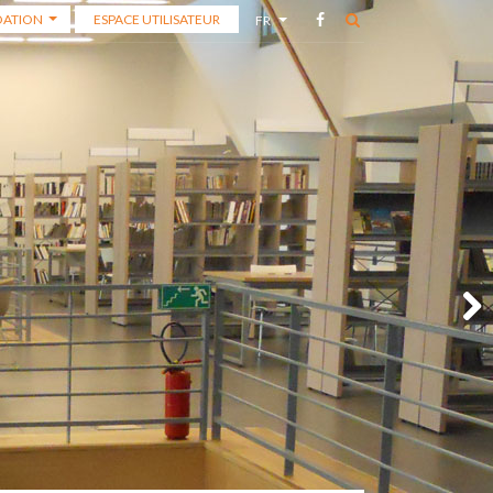
ATION
ESPACE UTILISATEUR
FR
ATION
AR
ÉMIE DES
ATHÈQUE