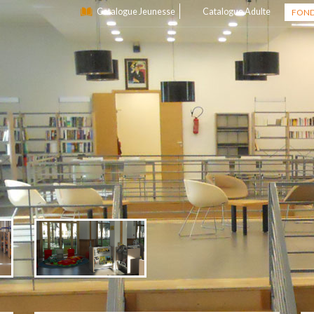
Catalogue Jeunesse
Catalogue Adulte
FOND
FOND
ACAD
ARTS
MÉDI