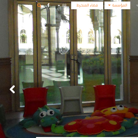
المؤسسة
فضاء المنخرط
AR
أكاديمية
FR
الفنون
المؤسسة
المكتبة
الوسائطية