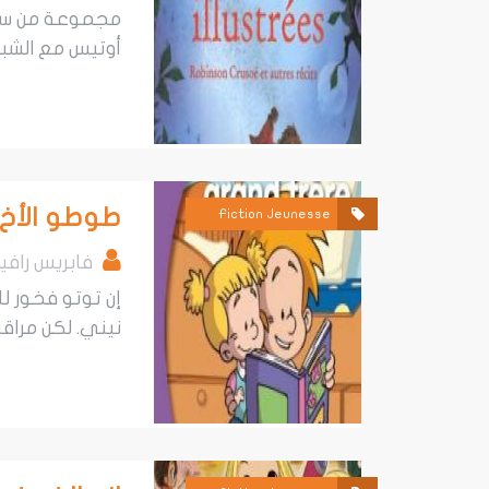
مجموعة من ستة
أوتيس مع الشبح 
طوطو الأخ ال
Fiction Jeunesse
فابريس رافير
إن توتو فخور ل
نيني. لكن مراقبة