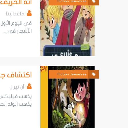
انه الخريف 
Fiction Jeunesse
ماغدالينا
في اليوم الأول 
الأشجار في ...
اكتشاف جم
Fiction Jeunesse
آن تيرال
يذهب فيليكس لل
يذهب الولد الصغي