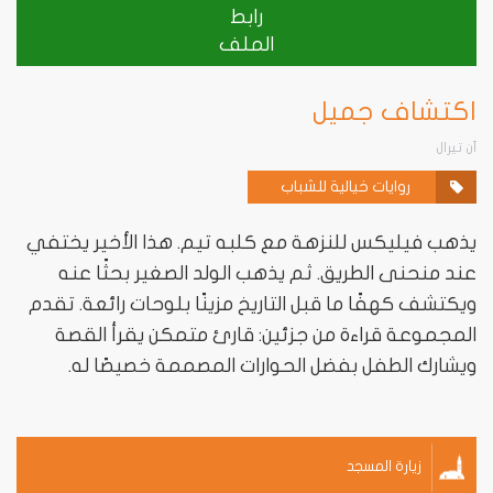
رابط
الملف
اكتشاف جميل
آن تيرال
روايات خيالية للشباب
يذهب فيليكس للنزهة مع كلبه تيم. هذا الأخير يختفي
عند منحنى الطريق. ثم يذهب الولد الصغير بحثًا عنه
ويكتشف كهفًا ما قبل التاريخ مزينًا بلوحات رائعة. تقدم
المجموعة قراءة من جزئين: قارئ متمكن يقرأ القصة
ويشارك الطفل بفضل الحوارات المصممة خصيصًا له.
زيارة المسجد