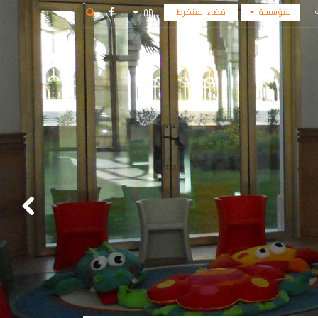
المؤسسة
فضاء المنخرط
AR
أكاديمية
FR
الفنون
المؤسسة
المكتبة
الوسائطية