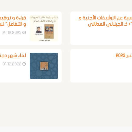
ر 2024: " رفع السرية عن الارشيفات الأجنية و
قراءة و توقيع
/ ذ. الجيلالي العدناني
و التفاعل" لل
21.12.2023
لقاء شهر دجنبر 2
31.12.2022