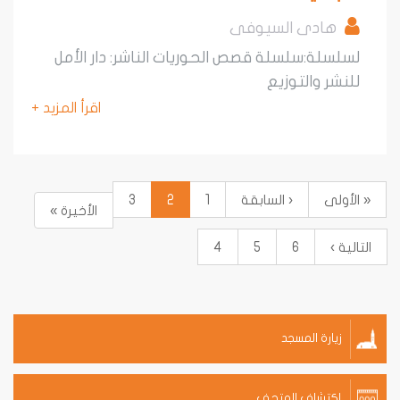
هادى السيوفى
لسلة:سلسلة قصص الحوريات الناشر: دار الأمل
نشر والتوزيع
اقرأ المزيد +
أولى
‹ السابقة
1
2
3
الأخيرة »
ية ›
6
5
4
زيارة المسجد
إكتشاف المتحف