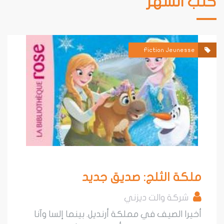
 الشهر
Fiction Jeunesse
لكة الثلج: صديق جديد
شركة والت ديزني
يرا الصيف في مملكة أرنديل. بينما إلسا وآنا