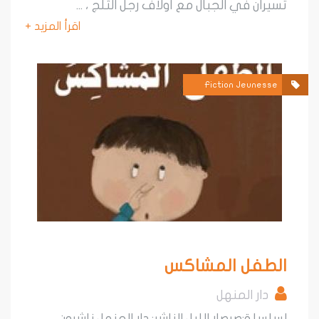
يران في الجبال مع أولاف رجل الثلج ، ...
اقرأ المزيد +
Fiction Jeunesse
لطفل المشاكس
دار المنهل
لسلة:صرصار الليل الناشر: دار المنهل ناشرون