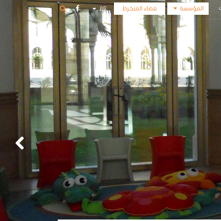
المؤسسة
فضاء المنخرط
AR
أكاديمية
FR
الفنون
المؤسسة
المكتبة
الوسائطية