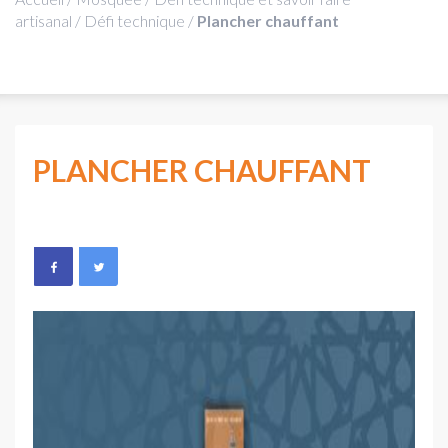
artisanal
/
Défi technique
/
Plancher chauffant
PLANCHER CHAUFFANT